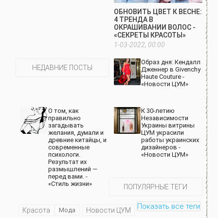
ОБНОВИТЬ ЦВЕТ К ВЕСНЕ:
4 ТРЕНДА В
ОКРАШИВАНИИ ВОЛОС -
«СЕКРЕТЫ КРАСОТЫ»
1-03-2022, 00:00
Образ дня: Кендалл
НЕДАВНИЕ ПОСТЫ
Дженнер в Givenchy
Haute Couture -
«Новости ЦУМ»
О том, как
К 30-летию
правильно
Независимости
загадывать
Украины витрины
желания, думали и
ЦУМ украсили
древние китайцы, и
работы украинских
современные
дизайнеров -
психологи.
«Новости ЦУМ»
Результат их
размышлений —
перед вами. -
«Стиль жизни»
ПОПУЛЯРНЫЕ ТЕГИ
Показать все теги
Красота
Мода
Новости ЦУМ