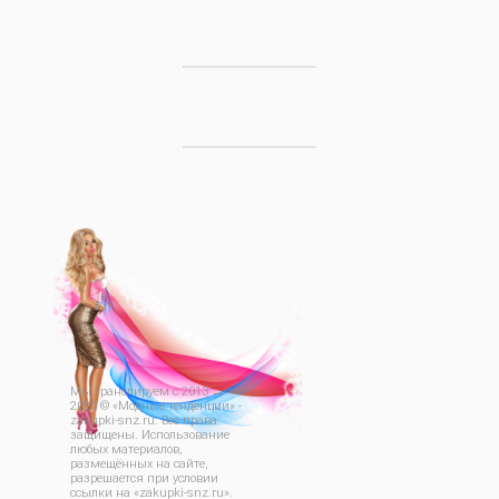
Мы транслируем с 2013
→
2026
© «Модные тенденции» -
zakupki-snz.ru. Все права
защищены. Использование
любых материалов,
размещённых на сайте,
разрешается при условии
ссылки на «zakupki-snz.ru».