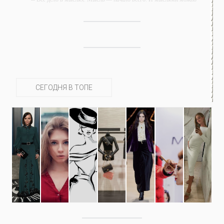
управлять. И поэтому главное дело совершенствования: работать над
мыслями.
-- Идите уверенно по направлению к мечте. Живите той жизнью,
которую вы сами себе придумали.
-- Самое большое богатство — это ум. Самая большая нищета —
глупость. Из всех страхов самый пугающий — самолюбование.
-- Лучшее, что можно сделать с хорошим советом, это пропустить его
мимо ушей. Он никогда не бывает полезен никому, кроме того, кто его
СЕГОДНЯ В ТОПЕ
дал.
-- Люблю давать советы и очень не люблю, когда их дают мне.