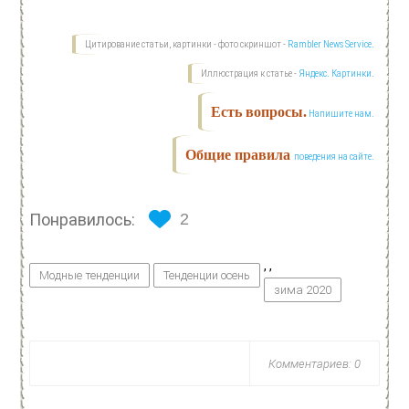
Цитирование статьи, картинки - фото скриншот -
Rambler News Service.
Иллюстрация к статье -
Яндекс. Картинки.
Есть вопросы.
Напишите нам.
Общие правила
поведения на сайте.
Понравилось:
2
,
,
Модные тенденции
Тенденции осень
зима 2020
Комментариев: 0