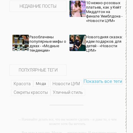
10 нежно-розовых
НЕДАВНИЕ ПОСТЫ
платьев, как у Кейт
Миддлтон на
финале Уимблдона -
«Новости ЦУМ»
Разоблачены
Новогодняя сказка:
популярные мифы о
идеи подарков для
духах - «Модные
детей - «Новости
тенденции»
ЦУМ»
ПОПУЛЯРНЫЕ ТЕГИ
Показать все теги
Красота
Мода
Новости ЦУМ
Секреты красоты
Уличный стиль
-- Начинайте делать все, что вы можете сделать – и даже то, о чем
можете хотя бы мечтать.
-- Все дело в мыслях. Мысль — начало всего. И мыслями можно