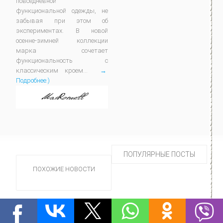
повседневной
функциональной одежды, не
забывая при этом об
экспериментах. В новой
осенне-зимней коллекции
марка сочетает
функциональность с
классическим кроем...
→
Подробнее:)
ПОПУЛЯРНЫЕ ПОСТЫ
ПОХОЖИЕ НОВОСТИ