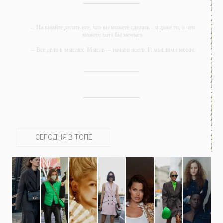
-- Начинайте делать все, что вы можете сделать – и даже то, о чем
можете хотя бы мечтать.
-- Все дело в мыслях. Мысль — начало всего. И мыслями можно
управлять. И поэтому главное дело совершенствования: работать над
мыслями.
-- Идите уверенно по направлению к мечте. Живите той жизнью,
которую вы сами себе придумали.
-- Самое большое богатство — это ум. Самая большая нищета —
глупость. Из всех страхов самый пугающий — самолюбование.
-- Лучшее, что можно сделать с хорошим советом, это пропустить его
мимо ушей. Он никогда не бывает полезен никому, кроме того, кто его
СЕГОДНЯ В ТОПЕ
дал.
-- Люблю давать советы и очень не люблю, когда их дают мне.